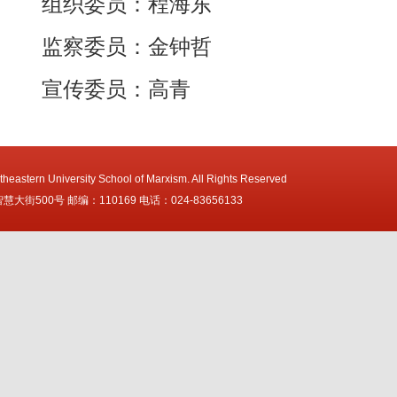
组织委员：程海东
监察委员：金钟哲
宣传委员：高青
heastern University School of Marxism. All Rights Reserved
街500号 邮编：110169 电话：024-83656133