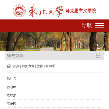
马克思主义学院
导航
师资力量
首页
师资力量
教授
哲学系
陈红兵
孙冠臣
毛牧然
陈多闻