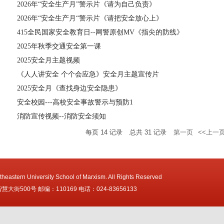
2026年“安全生产月”警示片《请为自己负责》
2026年“安全生产月“警示片《请把安全放心上》
415全民国家安全教育日--网警原创MV《指尖的防线》
2025年秋季交通安全第一课
2025安全月主题视频
《人人讲安全 个个会应急》安全月主题宣传片
2025安全月《查找身边安全隐患》
安全校园---高校安全事故警示与预防1
消防宣传视频--消防安全须知
每页
14
记录
总共
31
记录
第一页
<<上一
heastern University School of Marxism. All Rights Reserved
街500号 邮编：110169 电话：024-83656133