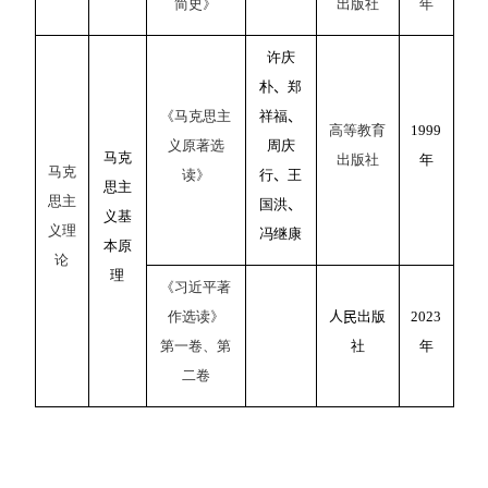
简史》
出版社
年
许庆
朴
、
郑
《马克思主
祥福
、
高等教育
1999
义原著选
周庆
马克
出版社
年
马克
读》
行
、
王
思主
思主
国洪
、
义
基
义理
冯继康
本原
论
理
《习近平著
作选读》
人民
出版
202
3
第一卷、第
社
年
二卷