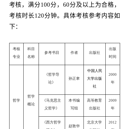
考核，满分
100
分，
60
分及以上为合格，
考核时长
120
分钟。具体考核参考内容如
下：
考核
科目
出版
参考书目
作者
出版社
专业
名称
时间
中国人民
《哲学导
2000
孙正聿
大学出
版
论》
年
社
哲学
哲学
《马克思主
本书编
高等教育
2009
概论
义哲学》
写组
出版社
年
《西方哲学
北京大学
2012
赵敦华