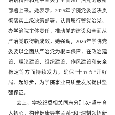
讲话精神和党中央关于全面从严治党的最新
部署上来。她表示，
2025
年学院党委坚决贯
彻落实上级决策部署，认真履行管党治党、
办学治院主体责任，推动党的建设和全面从
严治党取得新成效。她强调，
2026
年
学院党
委
要以全面从严治党为根本保障，在政治
建
设
、理论
建设
、组织
建设
、
作风建设和
安全
稳定等方面持续发力，确保
“
十五五
”
开好
局、起好步，为学院事业高质量发展提供坚
强保证。
会上，学校纪委相关同志分别以
“
坚守育
人初心，构建健康导学关系
”
和
“
深刻领悟新