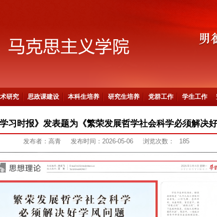
术研究
思政课建设
本科生培养
研究生培养
党群工作
学生工作
学习时报》发表题为《繁荣发展哲学社会科学必须解决
发布者：高青
发布时间：2026-05-06
浏览次数：
185