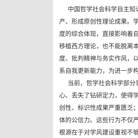
中国哲学社会科学自
主知
产、形成原创性理论成果。
度的综合体现，直接影响着
移植西方理论，也不能脱离
度、批判精神与务实作风，
系自我更新能力，为进一步
当前，哲学社会科学部分
心、丢失了钻研定力，使得
创性、标识性成果严重匮乏；
体的公信力。这些行为不仅
根源在于对学风建设重视不