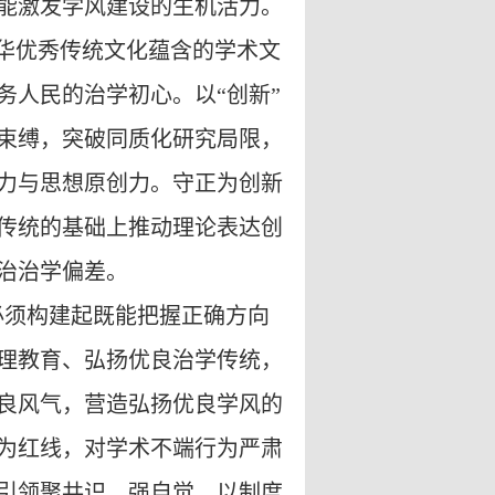
能激发学风建设的生机活力。
华优秀传统文化蕴含的学术文
人民的治学初心。以“创新”
束缚，突破同质化研究局限，
力与思想原创力。守正为创新
传统的基础上推动理论表达创
治治学偏差。
必须构建起既能把握正确方向
理教育、弘扬优良治学传统，
良风气，营造弘扬优良学风的
为红线，对学术不端行为严肃
引领聚共识、强自觉，以制度