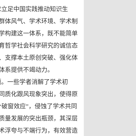
求立足中国实践推动知识生
群体风气、学术环境、学术制
学构建这一体系，既不能简单
育哲学社会科学研究的诚信态
、支撑本土原创突破、强化体
体系提供不竭动力。
题。一些学者消解了学术初
同质化跟风现象突出，使得原
破窗效应”，侵蚀了学术共同
质量发展的突出瓶颈，其深层
术浮夸与不端行为，有效营造