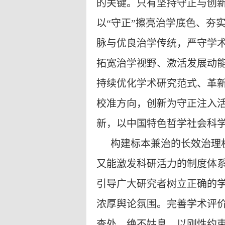
的关键。只有坚持守正与创
以“守正”擦亮治学底色、夯
脉与优良治学传统，严守学术
拓宽治学视野、激活发展动
持续优化学术研究范式、革
校准方向，创新为守正注入
新，以中国特色哲学社会科
构建标本兼治的长效治理
又能激发科研活力的制度体
引导广大研究者树立正确的
浓厚舆论氛围。完善学术评
查处、绝不姑息，以刚性约