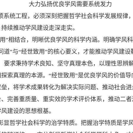
大力弘扬优良学风需要系统发力
项系统工程，必须深刻把握哲学社会科学发展规律
，持续推动学风建设走深走实。
世致用”相结合，明晰优良学风的科学内涵。明确学风
问道”与“经世致用”的核心要义，才能推动学风建设
核，要求秉持学术良知、坚守真理本色，以理性思辨
探索真理的本源。“经世致用”是优良学风的价值导
壁垒，将学术成果转化为解决实际问题、推动社会进
台、完善重质量、重实效的学术评价体系，推动二者
学风建设的思想根基。
显哲学社会科学的治学特质。把握治学特质是学风建设