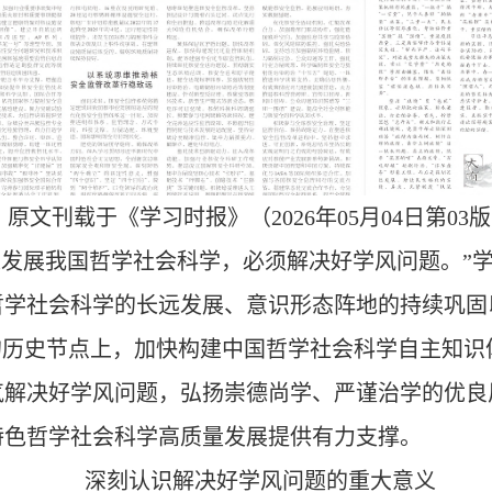
原文刊载于《
学习时
报》（
202
6
年
05
月
04
日第
03
版
荣发展我国哲学社会科学，必须解决好学风问题。”
哲学社会科学的长远发展、意识形态阵地的持续巩固
的历史节点上，加快构建中国哲学社会科学自主知识
气解决好学风问题，弘扬崇德尚学、严谨治学的优良
特色哲学社会科学高质量发展提供有力支撑。
深刻认识解决好学风问题的重大意义